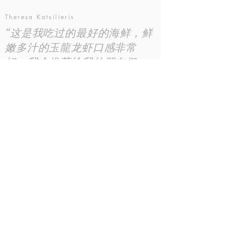
Theresa Katsilieris
“这是我吃过的最好的海鲜，鲜
嫩多汁的玉龍龙虾口感非常
好。我会推荐给我的朋友们，
让他们一起来品尝这人间美
味。”
2
Nicole C.
​“玉龍龙虾堪称味蕾的盛宴，
天啊，我真的不知道要用什么
词来描述这种奇妙的体验，只
希望你能奖励你自己，来品尝